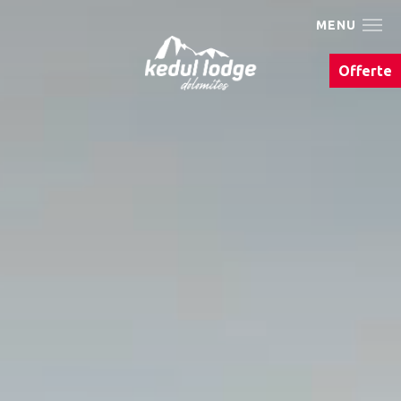
MENU
Kedul Lodge
Offerte
Abitare
We Are Bike
Estate
Inverno
Mangiare & bere
Galleria immagini
Events & Must Do's
Arrivo & contatto