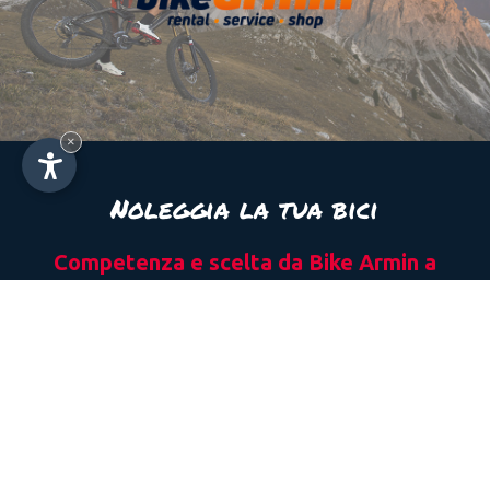
×
Noleggia la tua bici
Competenza e scelta da Bike Armin a
Santa Cristina
Il tuo sogno è di conquistare le Dolomiti in sella alla
tua bici ma sei costretto a lasciarla nel garage di
casa? Se sei ospite del Kedul Lodge, la ruota girerà
anche per te… e di certo non rimarrai a piedi! Grazie